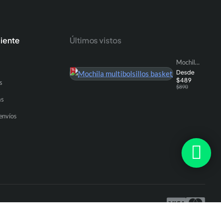
liente
Últimos vistos
Mochila multibolsillos basket
Desde
$489
s
$890
as
envíos