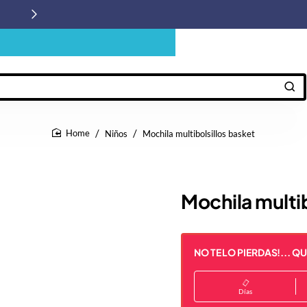
Niños
Mochila multibolsillos basket
home
Mochila multib
NO TE LO PIERDAS!... Q
Días