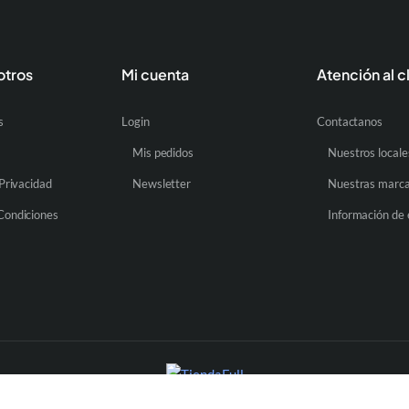
otros
Mi cuenta
Atención al c
s
Login
Contactanos
Mis pedidos
Nuestros locale
 Privacidad
Newsletter
Nuestras marc
Condiciones
Información de 