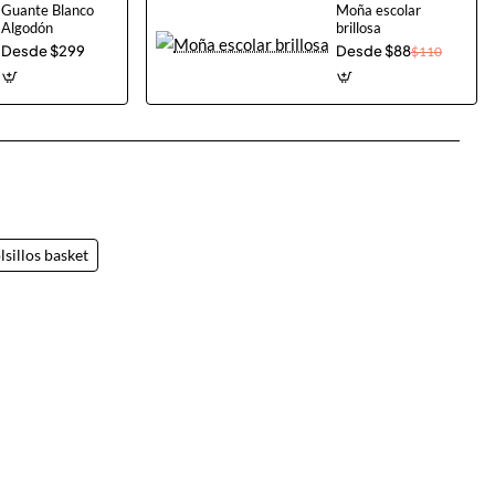
Guante Blanco
Moña escolar
Algodón
brillosa
Desde $299
Desde $88
$110
App
mail
sillos basket