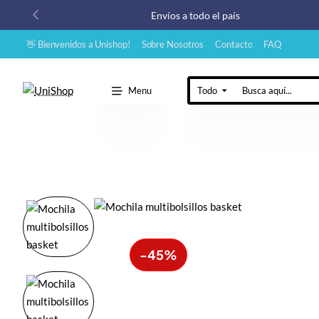
Envíos a todo el país
👋 Bienvenidos a Unishop!
Sobre Nosotros
Contacto
FAQ
Menu
Todo
Busca
aquí...
-45%