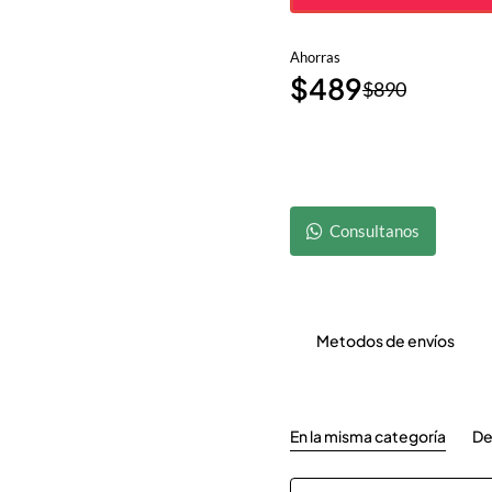
Ahorras
$489
$890
Consultanos
Metodos de envíos
En la misma categoría
De