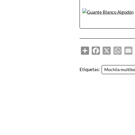
Share
Facebook
X
Whats
E
Etiquetas:
Mochila multibol