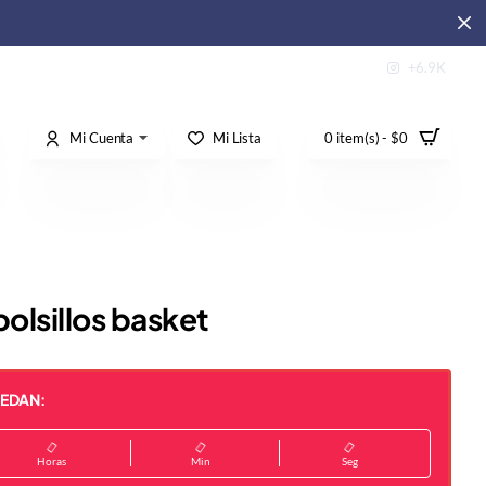
+6.9K
Mi Cuenta
Mi Lista
0 item(s) - $0
olsillos basket
UEDAN:
Horas
Min
Seg